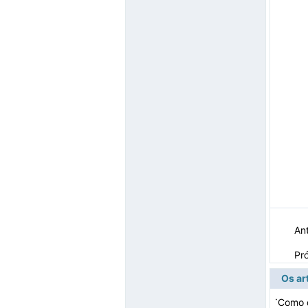
Ant
Pr
Os ar
·
Como 