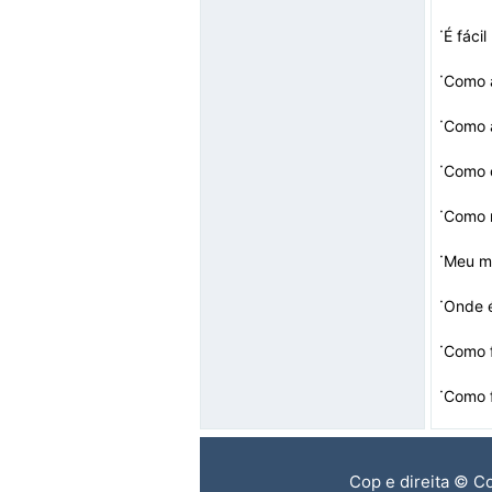
·
·
Como 
·
·
·
Como r
·
Meu mo
·
Onde 
·
·
Cop e direita © C