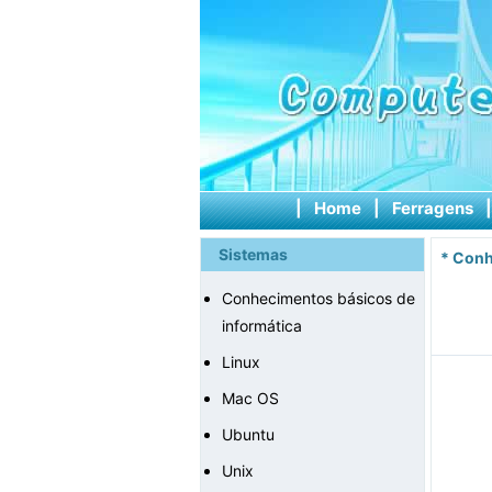
|
Home
|
Ferragens
Sistemas
*
Conh
Conhecimentos básicos de
informática
Linux
Mac OS
Ubuntu
Unix