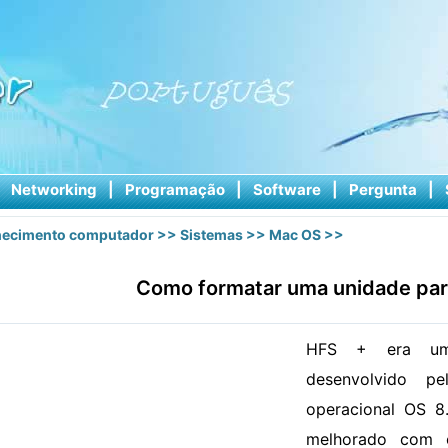
|
Networking
|
Programação
|
Software
|
Pergunta
|
ecimento computador
>>
Sistemas
>>
Mac OS
>>
Como formatar uma unidade par
HFS + era um 
desenvolvido p
operacional OS 8.
melhorado com 