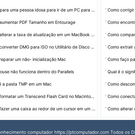
·
É fácil para uma pessoa idosa para ir de um PC para u…
Como corrigi
·
aumentar PDF Tamanho em Entourage
Como encontr
·
Como alterar a taxa de atualização em um MacBook Pro
Como compart
·
Como converter DMG para ISO no Utilitário de Disco do …
Como extrair
·
eparar um não- inicialização Mac
Como faço pa
·
use não funciona dentro do Parallels
Qual é o sign
·
é a pasta TMP em um Mac
Como descom
·
Como formatar um Transcend Flash Card no Macintosh FAT
Como conecta
·
Como fazer uma caixa ao redor de um cursor em um Mac
Como alterar 
onhecimento computador https://ptcomputador.com Todos os D