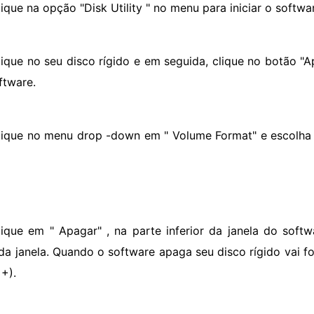
ique na opção "Disk Utility " no menu para iniciar o softwa
lique no seu disco rígido e em seguida, clique no botão "Ap
ftware.
lique no menu drop -down em " Volume Format" e escolha 
lique em " Apagar" , na parte inferior da janela do softw
da janela. Quando o software apaga seu disco rígido vai 
 +).