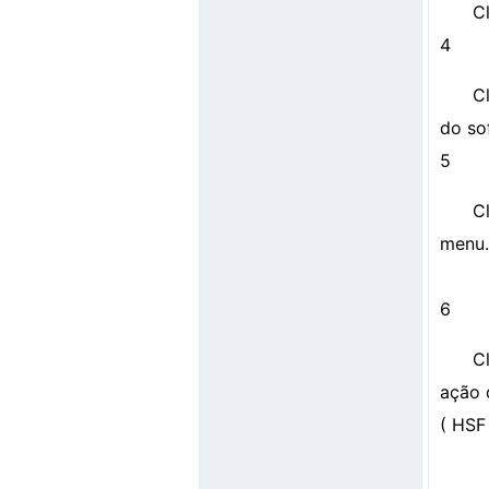
Cl
4
C
do so
5
C
menu.
6
C
ação 
( HSF