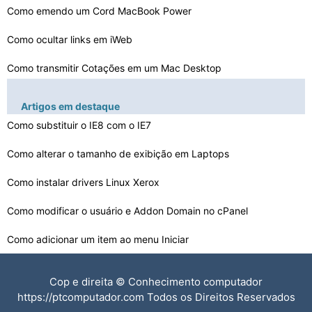
Como emendo um Cord MacBook Power
Como ocultar links em iWeb
Como transmitir Cotações em um Mac Desktop
Como Fazer um acentuou A em um Mac
Artigos em destaque
O que é a permissão Disk
Como substituir o IE8 com o IE7
Eu não pode editar discos rígidos externos em Macs
Como alterar o tamanho de exibição em Laptops
Mac Python Desenvolvimento
Como instalar drivers Linux Xerox
Como modificar o usuário e Addon Domain no cPanel
Como formatar e reinstalar o Snow Leopard em um Mac
Como adicionar um item ao menu Iniciar
Como capturar uma página da Web inteira
Cop e direita © Conhecimento computador
Como recuperar uma partição perdida Linux
https://ptcomputador.com Todos os Direitos Reservados