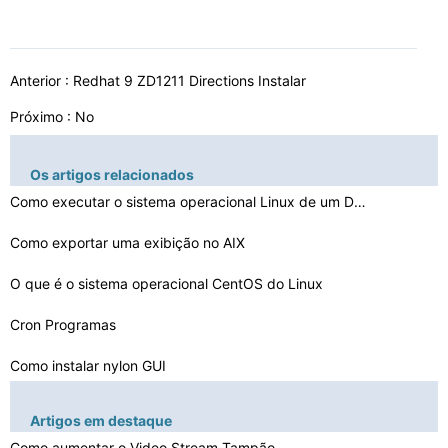
Anterior :
Redhat 9 ZD1211 Directions Instalar
Próximo : No
Os artigos relacionados
Como executar o sistema operacional Linux de um DVD
Como exportar uma exibição no AIX
O que é o sistema operacional CentOS do Linux
Cron Programas
Como instalar nylon GUI
Como se livrar de um Script sem resposta
Artigos em destaque
Como executar o Android no VirtualBox De ISO
Como aumentar o Video Stream Tampão