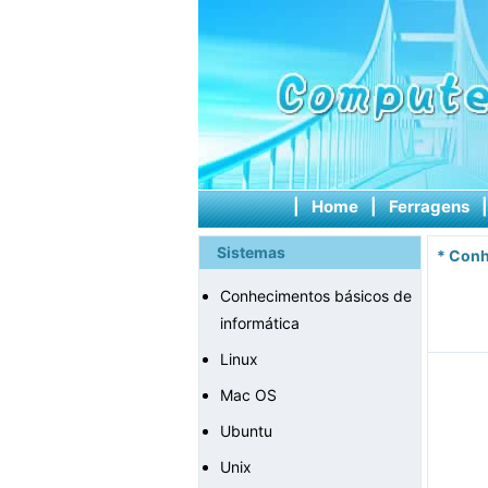
|
Home
|
Ferragens
Sistemas
*
Conh
Conhecimentos básicos de
informática
Linux
Mac OS
Ubuntu
Unix