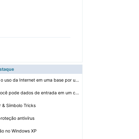
estaque
Como controlar o uso da Internet em uma base por usuár…
Que maneiras você pode dados de entrada em um computad…
 & Símbolo Tricks
roteção antivírus
ão no Windows XP