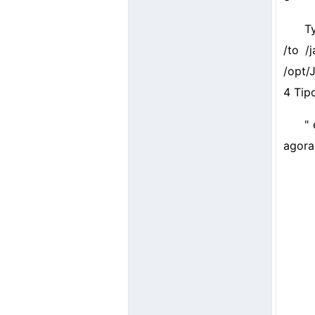
T
/to /
/opt/J
4 Tip
"
agora