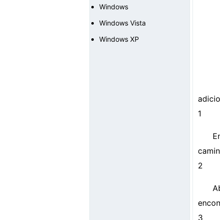
Windows
Windows Vista
Windows XP
adici
1
E
camin
2
A
encont
3