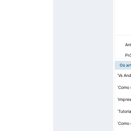
Ant
Pr
Os ar
·
Vs An
·
Como c
·
Impres
·
Tutori
·