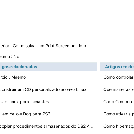
erior :
Como salvar um Print Screen no Linux
óximo : No
tigos relacionados
Artigos em d
·
droid . Maemo
·
onstruir um CD personalizado ao vivo Linux
·
são Linux para Iniciantes
Carta Computer
·
al em Yellow Dog para PS3
Como ativar a p
·
Como copiar procedimentos armazenados do DB2 AS400 para…
Como hibernaç