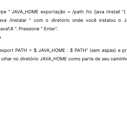
ype " JAVA_HOME exportação = /path /to /java /install "( 
java /instalar " com o diretório onde você instalou o
ava1.8 ". Pressione " Enter".
o
 export PATH = $ JAVA_HOME : $ PATH" (sem aspas) e pres
 olhar no diretório JAVA_HOME como parte de seu caminho