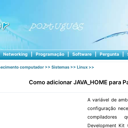
|
Networking
|
Programação
|
Software
|
Pergunta
|
ecimento computador
>>
Sistemas
>>
Linux
>>
Como adicionar JAVA_HOME para Pa
A variável de am
configuração nece
compiladores
Development Kit 