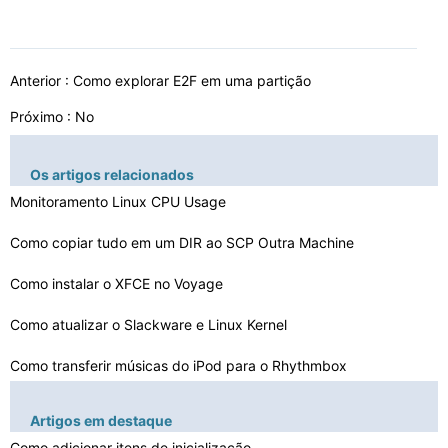
Anterior :
Como explorar E2F em uma partição
Próximo : No
Os artigos relacionados
Monitoramento Linux CPU Usage
Como copiar tudo em um DIR ao SCP Outra Machine
Como instalar o XFCE no Voyage
Como atualizar o Slackware e Linux Kernel
Como transferir músicas do iPod para o Rhythmbox
Como corrigir o erro Yum Command
Artigos em destaque
Sobre Sistemas Operacionais Linux
Como adicionar itens de inicialização