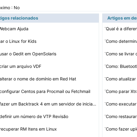
óximo : No
tigos relacionados
Artigos em d
·
 Webcam Ajuda
Qual é a difer
·
ar o Linux for Kids
·
sar o Gedit em OpenSolaris
Como se livrar
·
riar um arquivo VDF
Como: Bluetoo
·
lterar o nome de domínio em Red Hat
·
onfigurar Centos para Procmail ou Fetchmail
Como parar Xt
·
Como fazer um Backtrack 4 em um servidor de inicializaç…
Como executar
·
efinir um número de VTP Revisão
Como restaurar
·
ecuperar RM Itens em Linux
Como fazer up