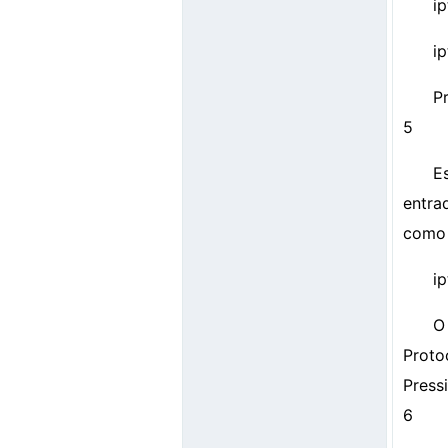
i
i
P
5
E
entra
como 
i
O
Proto
Pressi
6