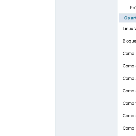
Pr
Os ar
·
Linux
·
Bloque
·
Como u
·
Como c
·
Como a
·
Como c
·
·
Como d
·
Como r