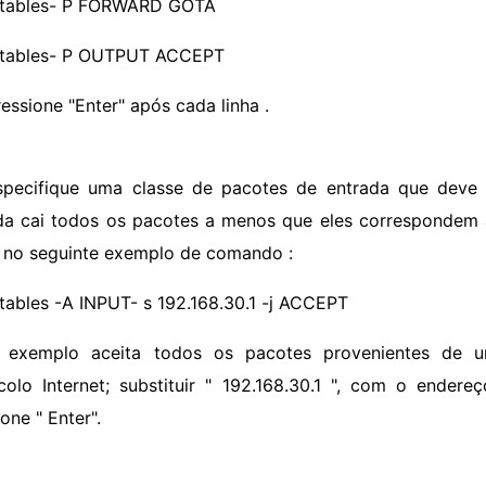
ptables- P FORWARD GOTA
ptables- P OUTPUT ACCEPT
ressione "Enter" após cada linha .
specifique uma classe de pacotes de entrada que deve 
da cai todos os pacotes a menos que eles correspondem a 
no seguinte exemplo de comando :
ptables -A INPUT- s 192.168.30.1 -j ACCEPT
 exemplo aceita todos os pacotes provenientes de u
colo Internet; substituir " 192.168.30.1 ", com o ender
one " Enter".