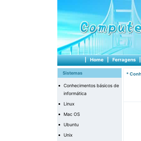
|
Home
|
Ferragens
Sistemas
*
Conh
Conhecimentos básicos de
informática
Linux
Mac OS
Ubuntu
Unix