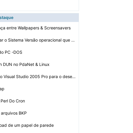
estaque
ença entre Wallpapers & Screensavers
Como determinar o Sistema Versão operacional que está…
 do PC -DOS
th DUN no PdaNet & Linux
Como atualizar o Visual Studio 2005 Pro para o desenvol…
rap
 Perl Do Cron
 arquivos BKP
load de um papel de parede