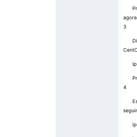
P
agora
3
D
CentO
Ip
Pr
4
E
segui
i