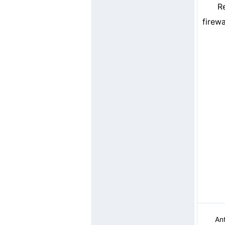
R
firew
Ant