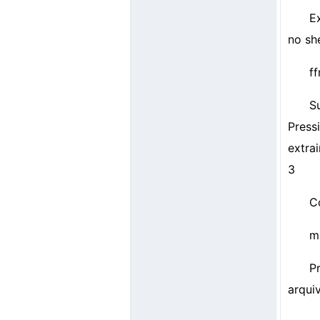
E
no she
f
S
Press
extra
3
C
m
P
arquiv