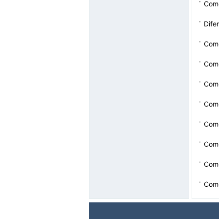
·
Como
·
Dife
·
Como
·
Com
·
Como
·
Como
·
Como
·
Como
·
Como
·
Com