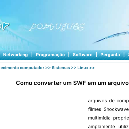
|
Networking
|
Programação
|
Software
|
Pergunta
|
ecimento computador
>>
Sistemas
>>
Linux
>>
Como converter um SWF em um arquivo
arquivos de comp
filmes Shockwave
multimídia propri
amplamente utili