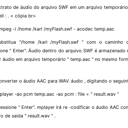
xtrato de áudio do arquivo SWF em um arquivo temporário
ll : . < cópia br>
fmpeg -i /home /karl /myFlash.swf - acodec temp.aac
ubstitua "/home /karl /myFlash.swf " com o caminho 
ione " Enter". Áudio dentro do arquivo SWF é armazenado 
ir áudio em arquivo temporário " temp.aac " no mesmo fo
onverter o áudio AAC para WAV. áudio , digitando o seguin
player -ao pcm temp.aac -ao pcm : file = " result.wav "
ressione " Enter". mplayer irá re -codificar o áudio AAC 
o de saída " result.wav " .