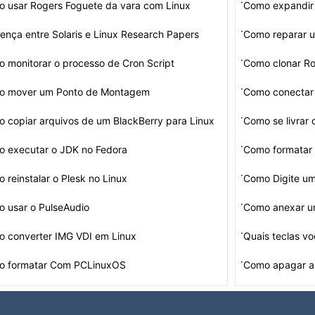
·
 usar Rogers Foguete da vara com Linux
Como expandir 
·
rença entre Solaris e Linux Research Papers
Como reparar 
·
 monitorar o processo de Cron Script
Como clonar R
·
o mover um Ponto de Montagem
Como conectar 
·
 copiar arquivos de um BlackBerry para Linux
Como se livrar
·
 executar o JDK no Fedora
Como formatar
·
 reinstalar o Plesk no Linux
Como Digite um 
·
 usar o PulseAudio
Como anexar um
·
 converter IMG VDI em Linux
·
o formatar Com PCLinuxOS
Como apagar as