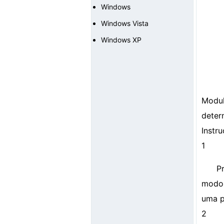
Windows
Windows Vista
Windows XP
Modu
dete
Instr
1
P
modo 
uma p
2