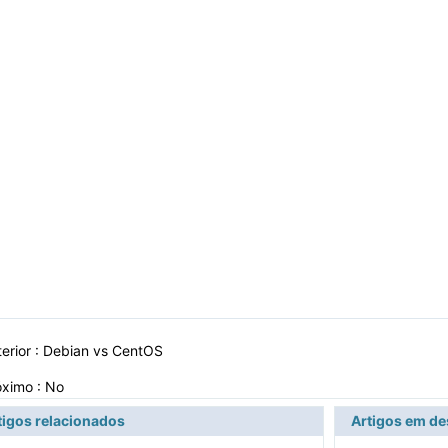
erior :
Debian vs CentOS
óximo : No
tigos relacionados
Artigos em d