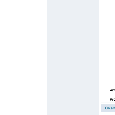
Ant
Pr
Os ar