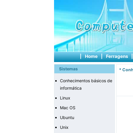
|
Home
|
Ferragens
Sistemas
*
Conh
Conhecimentos básicos de
informática
Linux
Mac OS
Ubuntu
Unix