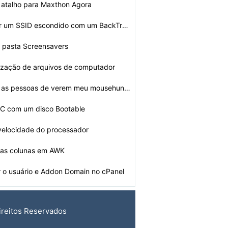
 atalho para Maxthon Agora
Como encontrar um SSID escondido com um BackTrack
 pasta Screensavers
ização de arquivos de computador
Como bloquear as pessoas de verem meu mousehunt Perfil
 C com um disco Bootable
velocidade do processador
uas colunas em AWK
 o usuário e Addon Domain no cPanel
ireitos Reservados