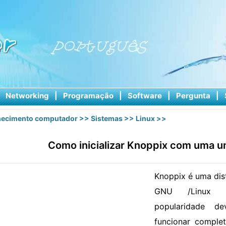
|
Networking
|
Programação
|
Software
|
Pergunta
|
ecimento computador
>>
Sistemas
>>
Linux
>>
Como inicializar Knoppix com uma 
Knoppix é uma dis
GNU /Linux q
popularidade d
funcionar comple