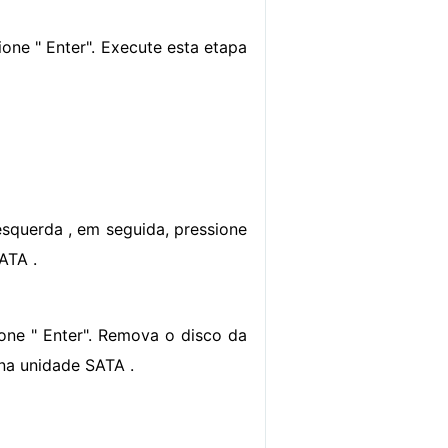
ione " Enter". Execute esta etapa
 esquerda , em seguida, pressione
ATA .
ione " Enter". Remova o disco da
na unidade SATA .