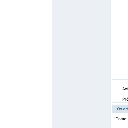
Ant
Pr
Os ar
·
Como i