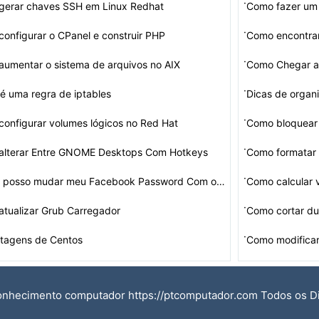
·
gerar chaves SSH em Linux Redhat
Como fazer um
·
onfigurar o CPanel e construir PHP
·
umentar o sistema de arquivos no AIX
Como Chegar a
·
é uma regra de iptables
Dicas de organ
·
onfigurar volumes lógicos no Red Hat
·
alterar Entre GNOME Desktops Com Hotkeys
Como formatar
·
Eu não posso mudar meu Facebook Password Com o Linux L…
Como calcular 
·
tualizar Grub Carregador
Como cortar d
·
ntagens de Centos
Como modificar
onhecimento computador https://ptcomputador.com Todos os D