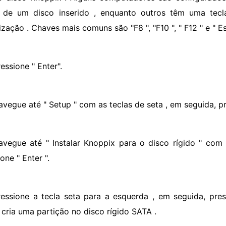
r de um disco inserido , enquanto outros têm uma tec
lização . Chaves mais comuns são "F8 ", "F10 ", " F12 " e " Es
essione " Enter".
avegue até " Setup " com as teclas de seta , em seguida, pre
avegue até " Instalar Knoppix para o disco rígido " com 
one " Enter ".
ressione a tecla seta para a esquerda , em seguida, press
 cria uma partição no disco rígido SATA .