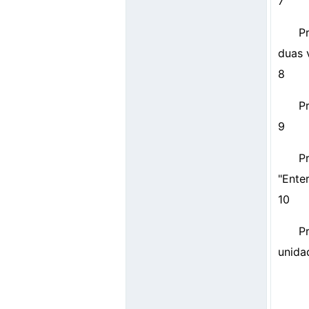
7
P
duas 
8
Pr
9
P
"Ente
10
P
unida