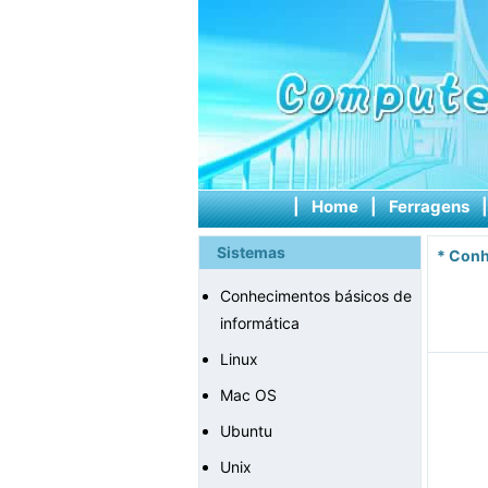
|
Home
|
Ferragens
Sistemas
*
Conh
Conhecimentos básicos de
informática
Linux
Mac OS
Ubuntu
Unix