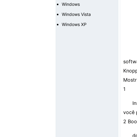
Windows
Windows Vista
Windows XP
softw
Knopp
Mostr
1
I
você 
2 Boo
d