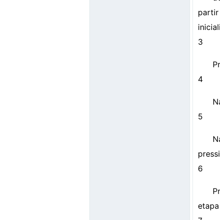
parti
inicia
3
Pr
4
N
5
N
pressi
6
P
etapa