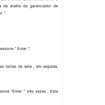
la de atalho do gerenciador de
c ".
ssione " Enter ".
as teclas de seta , em seguida,
ione "Enter " três vezes . Esta