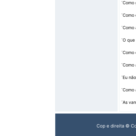
·
Como 
·
Como c
·
Como a
·
O que 
·
Como c
·
Como 
·
·
Como a
·
As va
Cop e direita © C