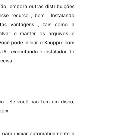
ção, embora outras distribuições
sse recurso , bem . Instalando
tas vantagens , tais como a
alvar e manter os arquivos e
 Você pode iniciar o Knoppix com
ATA , executando o instalador do
recisa
sco . Se você não tem um disco,
ppix.
para iniciar automaticamente a