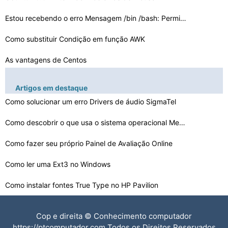
Estou recebendo o erro Mensagem /bin /bash: Permissão …
Como substituir Condição em função AWK
As vantagens de Centos
Como excluir um usuário no Linux CentOS
Artigos em destaque
Como expandir um caminho em Linux em ColdFusion
Como solucionar um erro Drivers de áudio SigmaTel
Como descobrir o que usa o sistema operacional Meu Comp…
PC , Linux e Configurações de Mensagens Yahoo para An…
Como encontrar DEV SR0
Como fazer seu próprio Painel de Avaliação Online
Como ler uma Ext3 no Windows
cPanel CentOS Instalar Erro Fatal Falha ao atualizar /S…
Como instalar fontes True Type no HP Pavilion
Como Adicionar e Remover Programas
Cop e direita © Conhecimento computador
FLVs de PCMs em Linux
https://ptcomputador.com Todos os Direitos Reservados