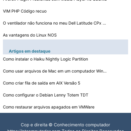
VIM PHP Código recuo
O ventilador não funciona no meu Dell Latitude CPx dep…
As vantagens do Linux NOS
Erros de serviço Cron no Ubuntu
Artigos em destaque
Linux Kernel é preso em Compilando
Como instalar o Haiku Nightly Logic Partition
Qual é a diferença entre Cron & Anacron
Como usar arquivos de Mac em um computador Windows
Como copiar arquivos de um BlackBerry para Linux
Como criar fila de saída em AIX Versão 5
Como usar um título com várias linhas no Grub
Como configurar o Debian Lenny Totem TDT
Como restaurar arquivos apagados em VMWare
Como restaurar um computador para as configurações de…
Cop e direita © Conhecimento computador
Como limpar disco rígido do computador Rápida