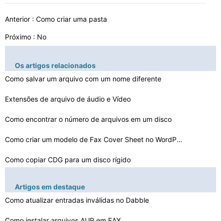
Anterior :
Como criar uma pasta
Próximo : No
Os artigos relacionados
Como salvar um arquivo com um nome diferente
Extensões de arquivo de áudio e Vídeo
Como encontrar o número de arquivos em um disco
Como criar um modelo de Fax Cover Sheet no WordPad
Como copiar CDG para um disco rígido
Como remover MyWebSearch De Vista
Artigos em destaque
Como atualizar entradas inválidas no Dabble
Como ajustar as configurações do navegador no Windows…
O que controla as atividades em computadores
Como instalar arquivos AUP em EAX