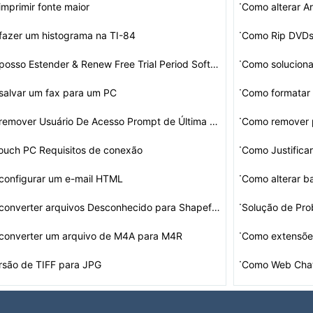
·
mprimir fonte maior
Como alterar 
·
azer um histograma na TI-84
Como Rip DVDs
·
Como posso Estender & Renew Free Trial Period Software
·
salvar um fax para um PC
Como formatar
·
Como remover Usuário De Acesso Prompt de Última sessã…
·
ouch PC Requisitos de conexão
·
configurar um e-mail HTML
Como alterar b
·
Como converter arquivos Desconhecido para Shapefile
Solução de Pr
·
converter um arquivo de M4A para M4R
Como extensõe
·
rsão de TIFF para JPG
Como Web Chat