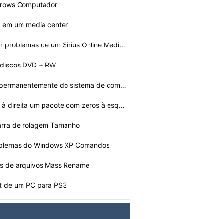
Arrows Computador
 em um media center
Como solucionar problemas de um Sirius Online Media Pla…
 discos DVD + RW
Como remover permanentemente do sistema de computador Í…
Como Justificar à direita um pacote com zeros à esque…
arra de rolagem Tamanho
oblemas do Windows XP Comandos
s de arquivos Mass Rename
 de um PC para PS3