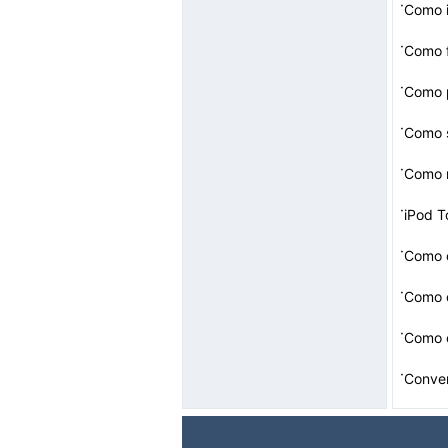
·
Como i
·
Como f
·
·
Como 
·
·
iPod T
·
Como 
·
·
Como 
·
Conve