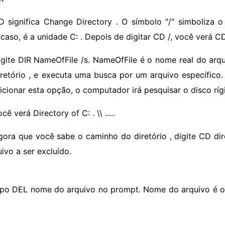
D significa Change Directory . O símbolo "/" simboliza o d
caso, é a unidade C: . Depois de digitar CD /, você verá CD
igite DIR NameOfFile /s. NameOfFile é o nome real do arqu
iretório , e executa uma busca por um arquivo específico. 
icionar esta opção, o computador irá pesquisar o disco rígi
cê verá Directory of C: . \\ .....
gora que você sabe o caminho do diretório , digite CD dire
ivo a ser excluído.
ipo DEL nome do arquivo no prompt. Nome do arquivo é o 