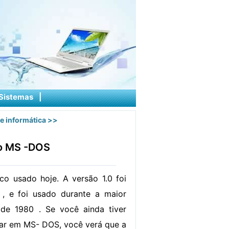
Sistemas
|
e informática
>>
no MS -DOS
o usado hoje. A versão 1.0 foi
, e foi usado durante a maior
de 1980 . Se você ainda tiver
har em MS- DOS, você verá que a