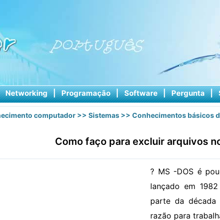
|
Networking
|
Programação
|
Software
|
Pergunta
|
ecimento computador
>>
Sistemas
>>
Conhecimentos básicos d
Como faço para excluir arquivos 
? MS -DOS é pouc
lançado em 1982 
parte da década 
razão para trabal