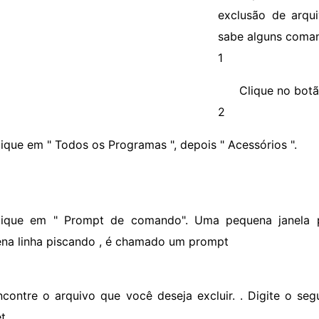
exclusão de arqu
sabe alguns coman
1
Clique no botão
2
lique em " Todos os Programas ", depois " Acessórios ".
lique em " Prompt de comando". Uma pequena janela p
na linha piscando , é chamado um prompt
ncontre o arquivo que você deseja excluir. . Digite o se
et