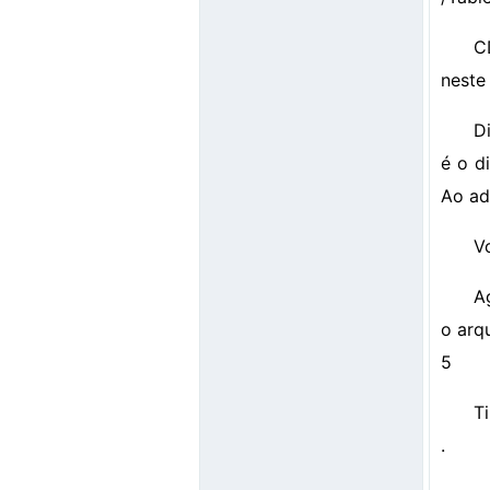
C
neste 
D
é o d
Ao ad
Vo
A
o arqu
5
T
.