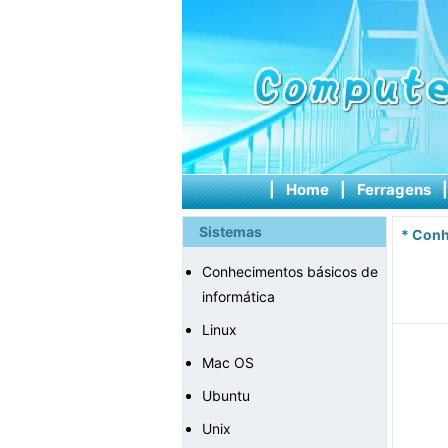
|
Home
|
Ferragens
Sistemas
*
Conh
Conhecimentos básicos de
informática
Linux
Mac OS
Ubuntu
Unix