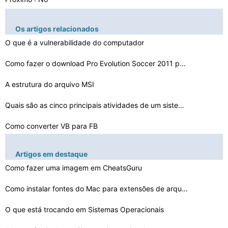
Os artigos relacionados
O que é a vulnerabilidade do computador
Como fazer o download Pro Evolution Soccer 2011 para li…
A estrutura do arquivo MSI
Quais são as cinco principais atividades de um sistema…
Como converter VB para FB
Como parar o FSX de congelamento durante a instalação…
Artigos em destaque
Como atualizar um Logitech Webcam
Como fazer uma imagem em CheatsGuru
Como instalar fontes do Mac para extensões de arquivo …
Como fazer papel de parede de uma pequena imagem
Como Sair do Chrome OS
O que está trocando em Sistemas Operacionais