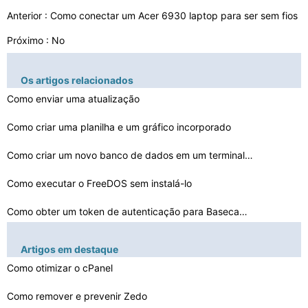
Anterior :
Como conectar um Acer 6930 laptop para ser sem fios
Próximo : No
Os artigos relacionados
Como enviar uma atualização
Como criar uma planilha e um gráfico incorporado
Como criar um novo banco de dados em um terminal SSH
Como executar o FreeDOS sem instalá-lo
Como obter um token de autenticação para Basecamp
Como instalar um USB Armada E500 2.0
Artigos em destaque
Como verificar para ver o tamanho de pastas no DOS
Como otimizar o cPanel
Como inicializar a partir de um CD de instalação
Como remover e prevenir Zedo