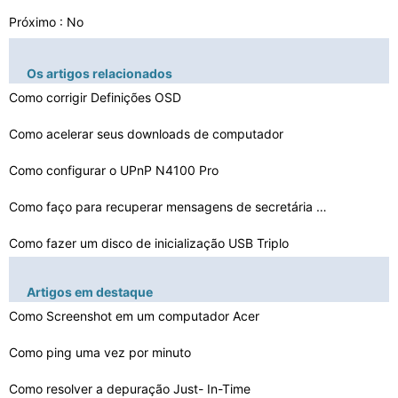
Próximo : No
Os artigos relacionados
Como corrigir Definições OSD
Como acelerar seus downloads de computador
Como configurar o UPnP N4100 Pro
Como faço para recuperar mensagens de secretária elet…
Como fazer um disco de inicialização USB Triplo
Como posso ver o Hidden histórico dos sites visitados …
Artigos em destaque
Como Screenshot em um computador Acer
Como solucionar problemas de um Sirius Online Media Pla…
Como usar um ping em um mapa LAN
Como ping uma vez por minuto
Como transformar o Magnifier off no XP
Como resolver a depuração Just- In-Time