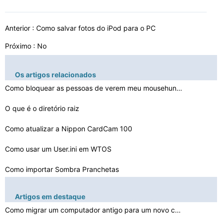
Anterior :
Como salvar fotos do iPod para o PC
Próximo : No
Os artigos relacionados
Como bloquear as pessoas de verem meu mousehunt Perfil
O que é o diretório raiz
Como atualizar a Nippon CardCam 100
Como usar um User.ini em WTOS
Como importar Sombra Pranchetas
Como Jogar SCR arquivos
Artigos em destaque
O que controla Slot Machine Pagamento de um computador
Como migrar um computador antigo para um novo computado…