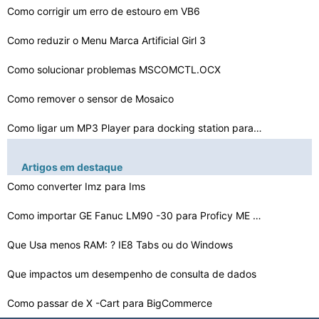
Como corrigir um erro de estouro em VB6
Como reduzir o Menu Marca Artificial Girl 3
Como solucionar problemas MSCOMCTL.OCX
Como remover o sensor de Mosaico
Como ligar um MP3 Player para docking station para iPod…
Como detectar Hacking Interno
Artigos em destaque
Razões para Saber sobre Computadores
Como converter Imz para Ims
Como você pode definir uma opção de alerta em DSN de…
Como importar GE Fanuc LM90 -30 para Proficy ME 5.9
Como alterar a linha de Read-
Que Usa menos RAM: ? IE8 Tabs ou do Windows
Only Configuração de com…
Como importar camadas com Magento
Que impactos um desempenho de consulta de dados
Como passar de X -Cart para BigCommerce