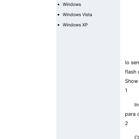
Windows
Windows Vista
Windows XP
lo se
flash 
Show 
1
I
para 
2
C