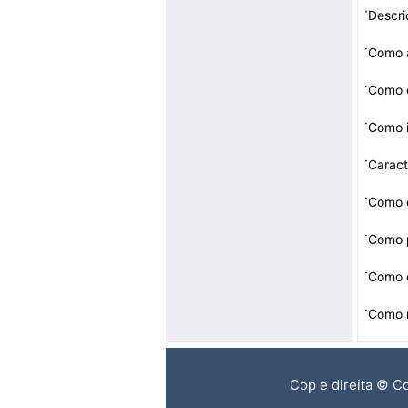
·
Descr
·
·
Como c
·
Como i
·
Caract
·
Como c
·
Como 
·
Como 
·
Como r
Cop e direita © C