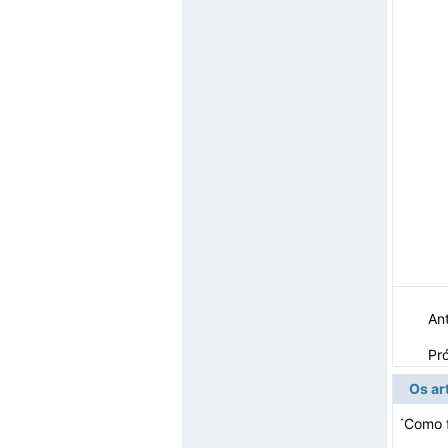
Ant
Pr
Os ar
·
Como f