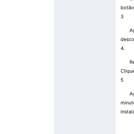
botão
3
A
desco
4.
R
Cliqu
5
A
minut
instal