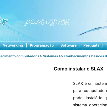
|
Networking
|
Programação
|
Software
|
Pergunta
|
ecimento computador
>>
Sistemas
>>
Conhecimentos básicos d
Como instalar o SLAX
SLAX é um sistem
para computadore
pode instalá-lo 
sistema operacio