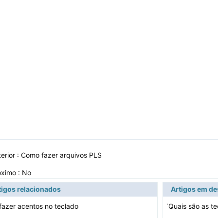
erior :
Como fazer arquivos PLS
óximo : No
tigos relacionados
Artigos em d
·
azer acentos no teclado
Quais são as t