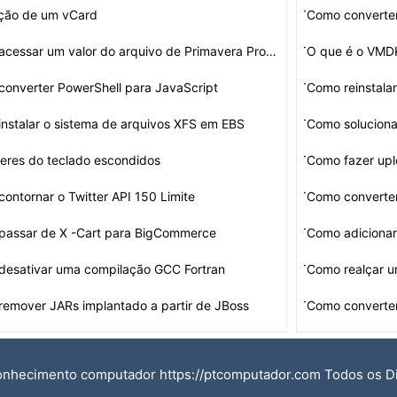
·
ição de um vCard
Como converte
·
Como acessar um valor do arquivo de Primavera Proprieda…
O que é o VMD
·
onverter PowerShell para JavaScript
Como reinstalar
·
nstalar o sistema de arquivos XFS em EBS
·
eres do teclado escondidos
Como fazer upl
·
ontornar o Twitter API 150 Limite
Como converter
·
passar de X -Cart para BigCommerce
Como adicionar
·
desativar uma compilação GCC Fortran
Como realçar u
·
emover JARs implantado a partir de JBoss
Como converter
onhecimento computador https://ptcomputador.com Todos os D