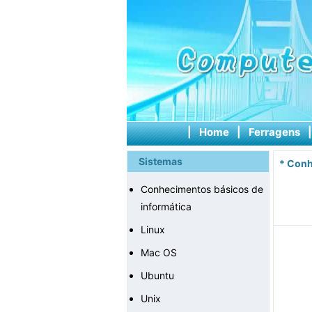
|
Home
|
Ferragens
Sistemas
*
Conh
Conhecimentos básicos de
informática
Linux
Mac OS
Ubuntu
Unix