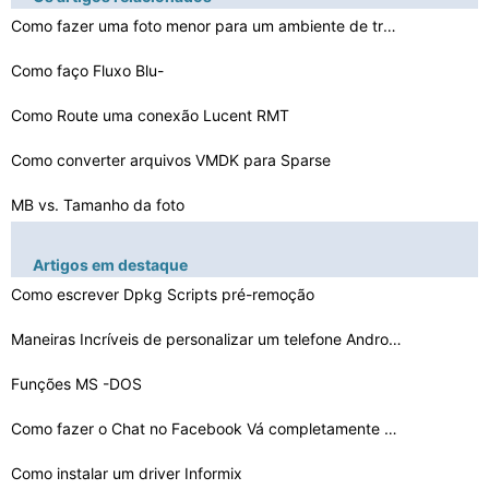
Como fazer uma foto menor para um ambiente de trabalho
Como faço Fluxo Blu-
Ray para PS3 Com o Windows Media S…
Como Route uma conexão Lucent RMT
Como converter arquivos VMDK para Sparse
MB vs. Tamanho da foto
Como instalar o mouse em FreeDOS
Artigos em destaque
Como remover um subformulário com Lotus Script
Como escrever Dpkg Scripts pré-remoção
Como fazer uma imagem JPEG de uma armação Ainda em um…
Maneiras Incríveis de personalizar um telefone Android…
Como se proteger contra uma inundação UDP
Funções MS -DOS
Como instalar KTT
Como fazer o Chat no Facebook Vá completamente branco
Como instalar um driver Informix