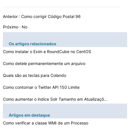
Anterior :
Como corrigir Código Postal 96
Próximo : No
Os artigos relacionados
Como instalar o Exim e RoundCube no CentOS
Como detele permanentemente um arquivo
Quais são as teclas para Colando
Como contornar o Twitter API 150 Limite
Como aumentar o índice Solr Tamanho em Atualizações
Como Chegar T-
Artigos em destaque
SQL para comportar mais como I- SQL
Como usar LeapFILE em um Iframe
Como verificar a classe WMI de um Processo