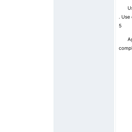
U
. Use
5
A
compl