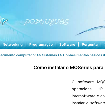
|
Networking
|
Programação
|
Software
|
Pergunta
|
ecimento computador
>>
Sistemas
>>
Conhecimentos básicos d
Como instalar o MQSeries para
O software MQSe
operacional HP
intersoftware e c
instalar o softwa