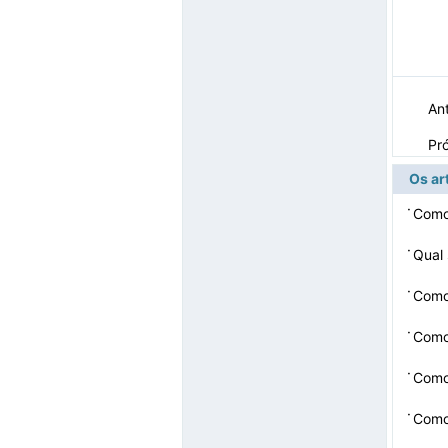
Ant
Pr
Os ar
·
Como
·
Qual 
·
Como
·
Como 
·
Como
·
Como