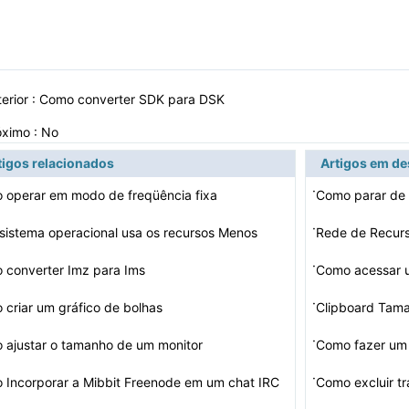
erior :
Como converter SDK para DSK
óximo : No
tigos relacionados
Artigos em d
·
 operar em modo de freqüência fixa
Como parar de 
·
sistema operacional usa os recursos Menos
Rede de Recurs
·
 converter Imz para Ims
·
criar um gráfico de bolhas
Clipboard Tam
·
 ajustar o tamanho de um monitor
Como fazer um
·
 Incorporar a Mibbit Freenode em um chat IRC
Como excluir t