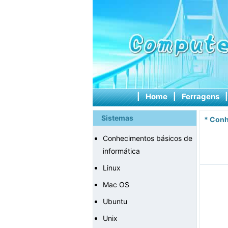
|
Home
|
Ferragens
Sistemas
*
Conh
Conhecimentos básicos de
informática
Linux
Mac OS
Ubuntu
Unix