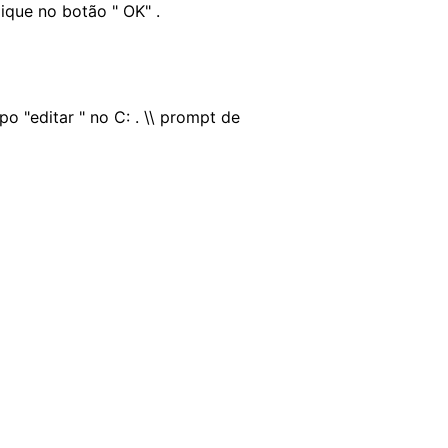
lique no botão " OK" .
po "editar " no C: . \\ prompt de