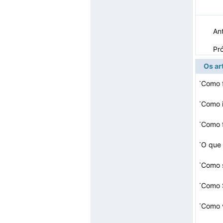
Ant
Pr
Os ar
·
Como 
·
Como i
·
Como f
·
O que 
·
Como 
·
Como 
·
Como v