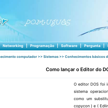
|
Networking
|
Programação
|
Software
|
Pergunta
|
ecimento computador
>>
Sistemas
>>
Conhecimentos básicos d
Como lançar o Editor do D
O editor DOS foi 
sistema operacio
como um substitu
copycon ) e ( Edli