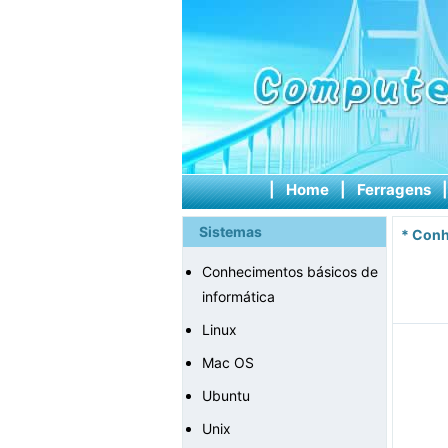
|
Home
|
Ferragens
Sistemas
*
Conh
Conhecimentos básicos de
informática
Linux
Mac OS
Ubuntu
Unix