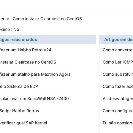
erior :
Como instalar Clearcase no CentOS
óximo : No
tigos relacionados
Artigos em d
·
fazer um Habbo Retro V24
Como converte
·
nstalar Clearcase no CentOS
Como Ler ICMP
·
azer um atalho para Maxthon Agora
Como substitui
·
é o Sistema de EDP
Como fazer ace
·
solucionar um SonicWall NSA -2400
·
Script Habbo Retros
Como configur
·
erificar qual SAP Kernel
Eu não consigo 