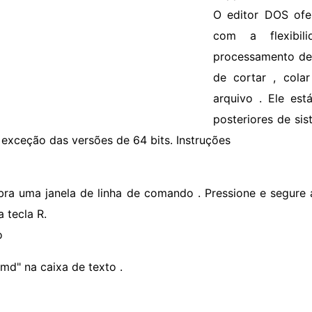
O editor DOS of
com a flexibi
processamento de 
de cortar , cola
arquivo . Ele est
posteriores de si
 exceção das versões de 64 bits. Instruções
bra uma janela de linha de comando . Pressione e segure a
a tecla R.
o
cmd" na caixa de texto .