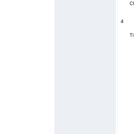
C
4
Ti