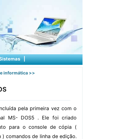
Sistemas
|
e informática
>>
OS
incluída pela primeira vez com o
nal MS- DOS5 . Ele foi criado
to para o console de cópia (
n ) comandos de linha de edição.