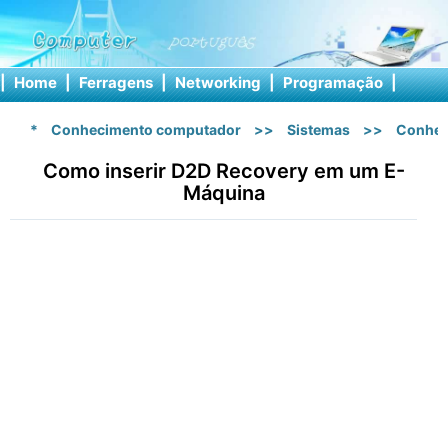
|
Home
|
Ferragens
|
Networking
|
Programação
|
Softw
*
Conhecimento computador
>>
Sistemas
>>
Conhec
Como inserir D2D Recovery em um E-
Máquina