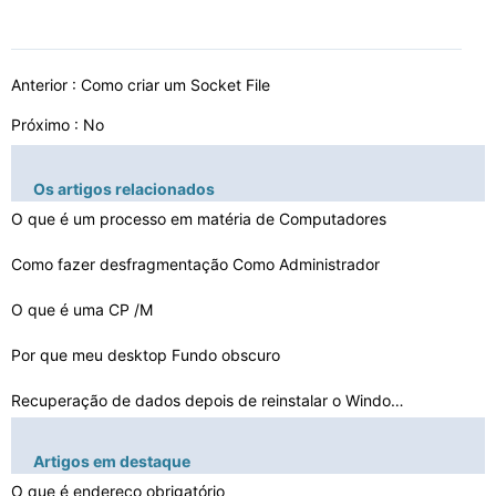
Anterior :
Como criar um Socket File
Próximo : No
Os artigos relacionados
O que é um processo em matéria de Computadores
Como fazer desfragmentação Como Administrador
O que é uma CP /M
Por que meu desktop Fundo obscuro
Recuperação de dados depois de reinstalar o Windows
Como excluir diretórios com um enorme número de arqui…
Artigos em destaque
Como faço para mover a ZDC em Citrix
O que é endereço obrigatório