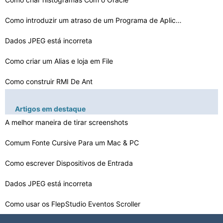
Como introduzir um atraso de um Programa de Aplicação…
Dados JPEG está incorreta
Como criar um Alias ​​e loja em File
Como construir RMI De Ant
Como converter PS2 ELF a Linguagem C
Artigos em destaque
A melhor maneira de tirar screenshots
O formato de arquivo usar para PC para Mac Conversão
Como fazer desfragmentação Como Administrador
Comum Fonte Cursive Para um Mac & PC
Como se proteger contra uma inundação UDP
Como escrever Dispositivos de Entrada
Como reconstruir Plesk SSH no Apache
Dados JPEG está incorreta
Como usar os FlepStudio Eventos Scroller