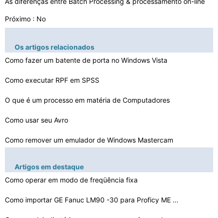
As diferenças entre Batch Processing & processamento on-line
Próximo : No
Os artigos relacionados
Como fazer um batente de porta no Windows Vista
Como executar RPF em SPSS
O que é um processo em matéria de Computadores
Como usar seu Avro
Como remover um emulador de Windows Mastercam
Como excluir transacionais Luminárias em Pepino
Artigos em destaque
5 conceitos-chave de um sistema operacional
Como operar em modo de freqüência fixa
Como parar um Mega Upload MotionMaker
Como importar GE Fanuc LM90 -30 para Proficy ME 5.9