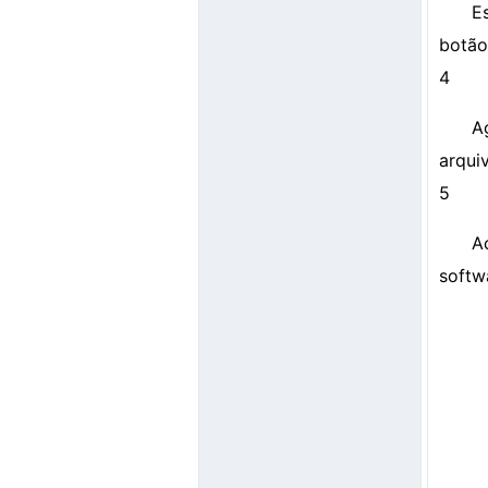
E
botão
4
A
arquiv
5
A
softwa