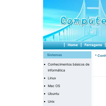
|
Home
|
Ferragens
Sistemas
*
Conh
Conhecimentos básicos de
informática
Linux
Mac OS
Ubuntu
Unix