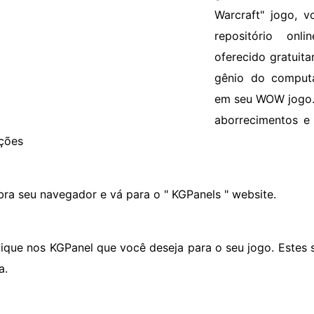
Warcraft" jogo, v
repositório on
oferecido gratuit
gênio do computa
em seu WOW jogo.
aborrecimentos e
uções
bra seu navegador e vá para o " KGPanels " website.
lique nos KGPanel que você deseja para o seu jogo. Estes 
a.