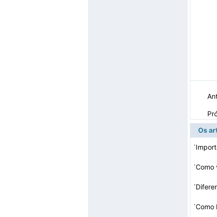
Ant
Pr
Os ar
·
Import
·
Como v
·
Difere
·