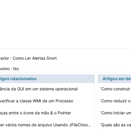
erior :
Como Ler Alertas Snort
óximo : No
tigos relacionados
Artigos em d
·
ância da GUI em um sistema operacional
Como construir
·
erificar a classe WMI de um Processo
Como reduzir o 
·
nças entre o ícone da mão & o Pointer
Como Iniciar u
·
Como ler vários nomes de arquivo Usando JFileChooser
Quais são as v