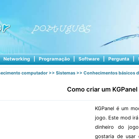
|
Networking
|
Programação
|
Software
|
Pergunta
|
ecimento computador
>>
Sistemas
>>
Conhecimentos básicos d
Como criar um KGPanel
KGPanel é um mod
jogo. Este mod irá
dinheiro do jo
gostaria de usar