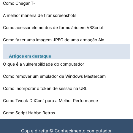
Como Chegar T-
SQL para comportar mais como I- SQL
A melhor maneira de tirar screenshots
Como acessar elementos de formulário em VBScript
Como fazer uma imagem JPEG de uma armação Ainda em um…
Como usar os FlepStudio Eventos Scroller
Artigos em destaque
Como editar uma UniteU Carrinho
O que é a vulnerabilidade do computador
Como configurar um cartão SD para um X86 Android
Como remover um emulador de Windows Mastercam
Como executar o iTunes do Jolicloud
Como Incorporar o token de sessão na URL
Como Tweak DriConf para a Melhor Performance
Como implementar jQuery Accordion slide em um Tema Word…
Como Script Habbo Retros
Como a interface com BB4W
Cop e direita © Conhecimento computador