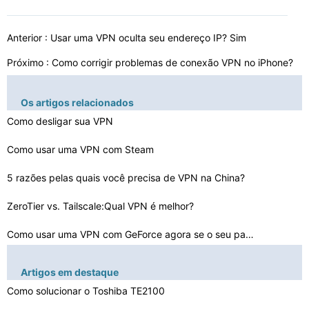
Anterior :
Usar uma VPN oculta seu endereço IP? Sim
Próximo :
Como corrigir problemas de conexão VPN no iPhone?
Os artigos relacionados
Como desligar sua VPN
Como usar uma VPN com Steam
5 razões pelas quais você precisa de VPN na China?
ZeroTier vs. Tailscale:Qual VPN é melhor?
Como usar uma VPN com GeForce agora se o seu país não…
O que é VPN e como escolher o melhor serviço?
Artigos em destaque
Melhores serviços VPN 2023:o que há nos EUA?
Como solucionar o Toshiba TE2100