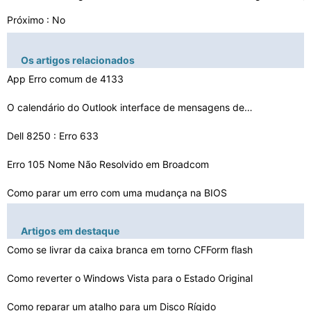
Próximo : No
Os artigos relacionados
App Erro comum de 4133
O calendário do Outlook interface de mensagens devolve…
Dell 8250 : Erro 633
Erro 105 Nome Não Resolvido em Broadcom
Como parar um erro com uma mudança na BIOS
Como posso usar um disco de recuperação do Vista que …
Artigos em destaque
Como corrigir o " erro de DNS Opa ' no Google
Como se livrar da caixa branca em torno CFForm flash
Como reparar um erro na página
Como reverter o Windows Vista para o Estado Original
Qual é o erro Serviço 49.2FCC no HP Printer 4700
Como reparar um atalho para um Disco Rígido