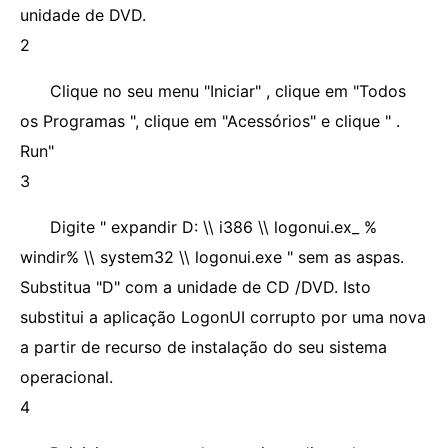
unidade de DVD.
2
Clique no seu menu "Iniciar" , clique em "Todos
os Programas ", clique em "Acessórios" e clique " .
Run"
3
Digite " expandir D: \\ i386 \\ logonui.ex_ %
windir% \\ system32 \\ logonui.exe " sem as aspas.
Substitua "D" com a unidade de CD /DVD. Isto
substitui a aplicação LogonUI corrupto por uma nova
a partir de recurso de instalação do seu sistema
operacional.
4