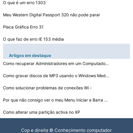
O que é um erro 1303
Meu Western Digital Passport 320 não pode parar
Placa Gráfica Erro 31
O que faz de erro IE 153 média
Erro MSI 1320
Artigos em destaque
Dell 8250 : Erro 633
Como recuperar Administradores em um Computador Padrão…
Lsass.exe Referenciado Erro de memória
Como gravar discos de MP3 usando o Windows Media Player…
Como solucionar problemas de conexões Wi -
Por que o erro da impressora HP Wireless Diz Desculpe, …
Fi em um lap…
Por que não consigo ver o meu Menu Iniciar e Barra de …
Como parar um erro CRC ocorra quando Extraindo um arqui…
Como alterar uma partição activa no XP
Como transmitidas através da tomada S -
Cop e direita © Conhecimento computador
Video no meu la…