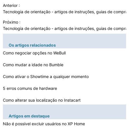
Anterior :
Tecnologia de orientação - artigos de instruções, guias de compra
Próximo :
Tecnologia de orientação - artigos de instruções, guias de compra
Os artigos relacionados
Como negociar opções no WeBull
Como mudar a idade no Bumble
Como ativar o Showtime a qualquer momento
5 erros comuns de hardware
Como alterar sua localização no Instacart
Eu sou não é possível ver imagens JPG em arquivos MD…
Artigos em destaque
Como assistir arquivos MP4 em um PC
Não é possível excluir usuários no XP Home