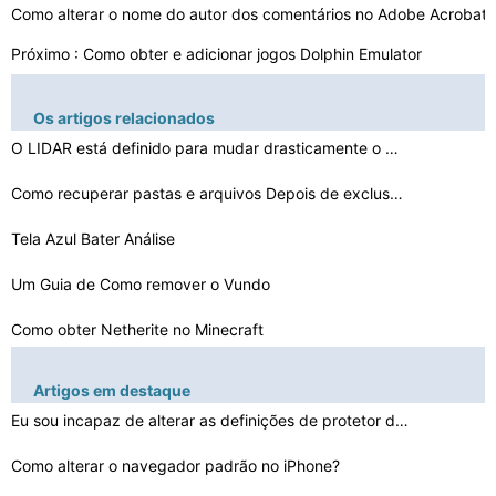
Como alterar o nome do autor dos comentários no Adobe Acrobat
Próximo :
Como obter e adicionar jogos Dolphin Emulator
Os artigos relacionados
O LIDAR está definido para mudar drasticamente o mundo…
Como recuperar pastas e arquivos Depois de exclusão da…
Tela Azul Bater Análise
Um Guia de Como remover o Vundo
Como obter Netherite no Minecraft
Como alterar a barra de tarefas Voltar para a Imagem
Artigos em destaque
Como alterar o registro para a verificação do disco n…
Eu sou incapaz de alterar as definições de protetor d…
Como alterar o navegador padrão no iPhone?
Como configurar o protocolo UDLD em switches Cisco [Tut…