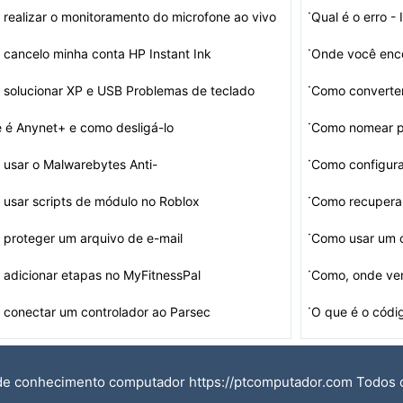
·
realizar o monitoramento do microfone ao vivo
Qual é o erro 
·
cancelo minha conta HP Instant Ink
Onde você enco
·
solucionar XP e USB Problemas de teclado
Como converte
·
 é Anynet+ e como desligá-lo
Como nomear pr
·
usar o Malwarebytes Anti-
Como configur
re para remover malw…
·
usar scripts de módulo no Roblox
·
proteger um arquivo de e-mail
Como usar um c
·
adicionar etapas no MyFitnessPal
Como, onde ven
·
conectar um controlador ao Parsec
O que é o códi
de conhecimento computador https://ptcomputador.com Todos 