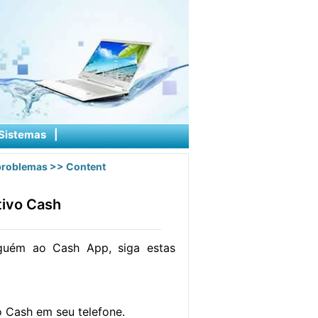
Sistemas
|
problemas
>> Content
tivo Cash
lguém ao Cash App, siga estas
vo Cash em seu telefone.