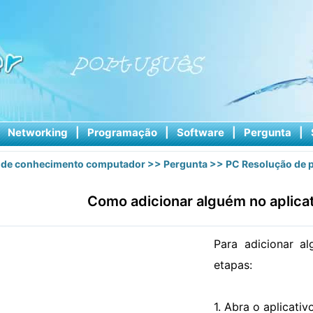
|
Networking
|
Programação
|
Software
|
Pergunta
|
 de conhecimento computador
>>
Pergunta
>>
PC Resolução de 
Como adicionar alguém no aplica
Para adicionar a
etapas:
1. Abra o aplicati