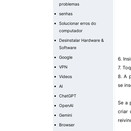
problemas
senhas
Solucionar erros do
computador
Desinstalar Hardware &
Software
Google
6. In
VPN
7. To
8. A 
Videos
se in
AI
ChatGPT
Se a 
OpenAI
criar
Gemini
reivin
Browser