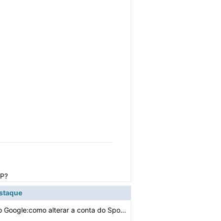
IP?
estaque
Página inicial do Google:como alterar a conta do Spoti…