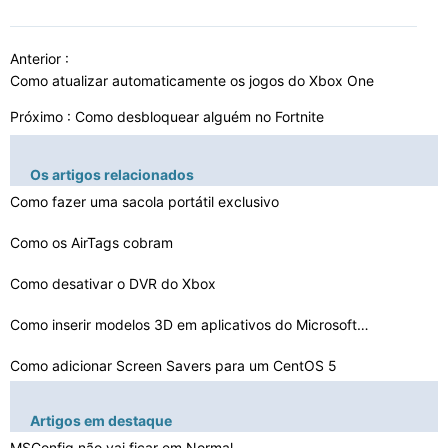
Anterior :
Como atualizar automaticamente os jogos do Xbox One
Próximo :
Como desbloquear alguém no Fortnite
Os artigos relacionados
Como fazer uma sacola portátil exclusivo
Como os AirTags cobram
Como desativar o DVR do Xbox
Como inserir modelos 3D em aplicativos do Microsoft Off…
Como adicionar Screen Savers para um CentOS 5
Como fazer upload de imagens no site do Weebly?
Artigos em destaque
Como redefinir a rede sem fio do adaptador de DNS
MSConfig não vai ficar em Normal