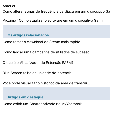
Anterior :
Como alterar zonas de frequência cardíaca em um dispositivo Ga
Próximo :
Como atualizar o software em um dispositivo Garmin
Os artigos relacionados
Como tornar o download do Steam mais rápido
Como lançar uma campanha de afiliados de sucesso com W…
O que é o Visualizador de Extensão EASM?
Blue Screen falha da unidade de potência
Você pode visualizar o histórico da área de transfer…
Como corrigir erro HTTP de solicitação não autorizad…
Artigos em destaque
Quantas vezes você pode ser banido do PS4
Como exibir um Chatter privado no MyYearbook