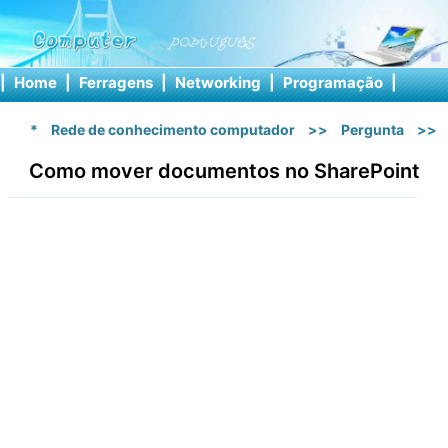
|
Home
|
Ferragens
|
Networking
|
Programação
|
Softw
*
Rede de conhecimento computador
>>
Pergunta
>>
Como mover documentos no SharePoint