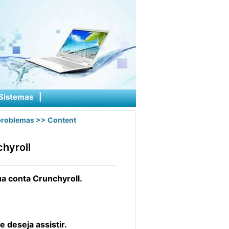
Sistemas
|
problemas
>> Content
hyroll
ua conta Crunchyroll.
e deseja assistir.