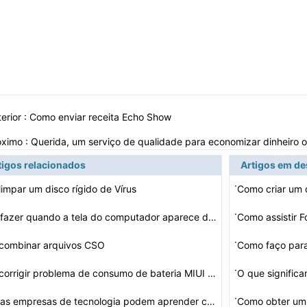
erior :
Como enviar receita Echo Show
óximo :
Querida, um serviço de qualidade para economizar dinheiro 
tigos relacionados
Artigos em d
·
impar um disco rígido de Vírus
·
O que fazer quando a tela do computador aparece de cabe…
Como assistir 
·
combinar arquivos CSO
·
Como corrigir problema de consumo de bateria MIUI em di…
O que signific
·
O que as empresas de tecnologia podem aprender com o de…