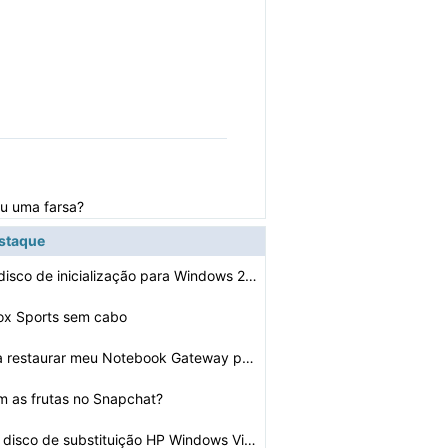
ou uma farsa?
estaque
Como criar um disco de inicialização para Windows 200…
Fox Sports sem cabo
Como faço para restaurar meu Notebook Gateway para as …
am as frutas no Snapchat?
Como obter um disco de substituição HP Windows Vista