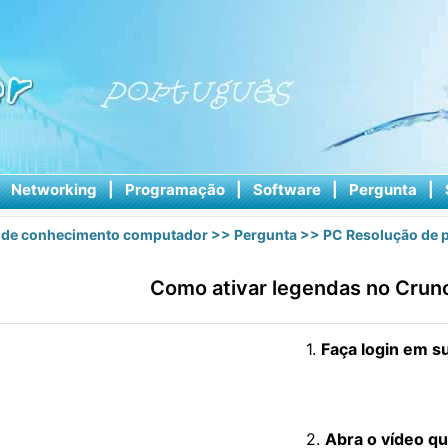
|
Networking
|
Programação
|
Software
|
Pergunta
|
 de conhecimento computador
>>
Pergunta
>>
PC Resolução de 
Como ativar legendas no Crunc
1.
Faça login em s
2.
Abra o vídeo qu