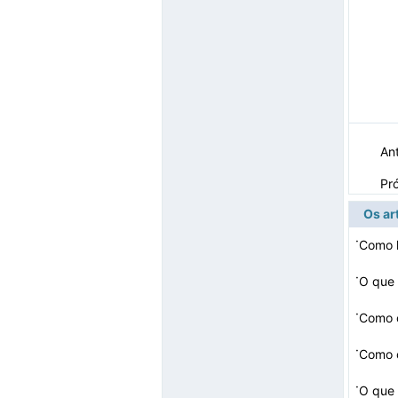
Ant
Pr
Os ar
·
Como l
·
·
Como 
·
·