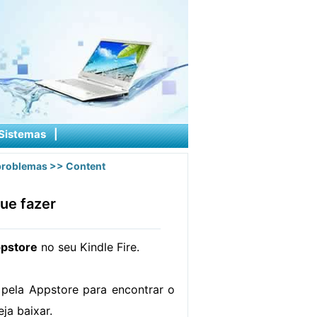
Sistemas
|
problemas
>> Content
que fazer
pstore
no seu Kindle Fire.
ela Appstore para encontrar o
ja baixar.