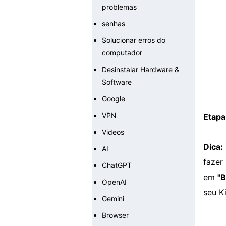
problemas
senhas
Solucionar erros do
computador
Desinstalar Hardware &
Software
Google
VPN
Etapa
Videos
Dica:
AI
fazer
ChatGPT
em
"B
OpenAI
seu Ki
Gemini
Browser