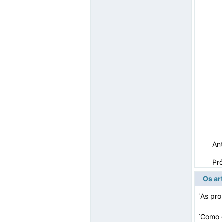
Ant
Pr
Os ar
·
As pro
·
Como c