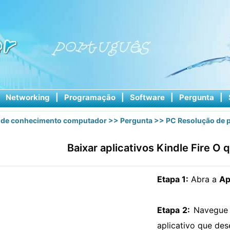
|
Networking
|
Programação
|
Software
|
Pergunta
|
 de conhecimento computador
>>
Pergunta
>>
PC Resolução de 
Baixar aplicativos Kindle Fire O 
Etapa 1:
Abra a
Ap
Etapa 2:
Navegue p
aplicativo que dese