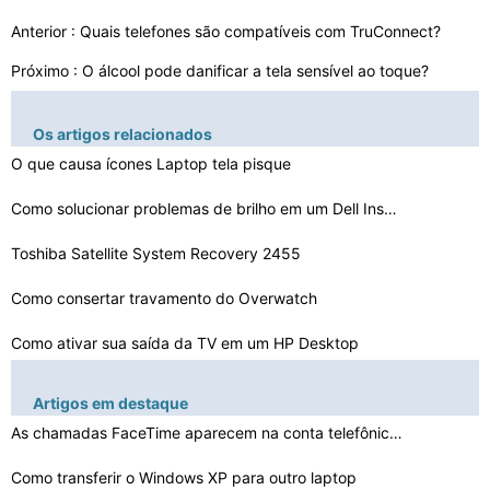
Anterior :
Quais telefones são compatíveis com TruConnect?
Próximo :
O álcool pode danificar a tela sensível ao toque?
Os artigos relacionados
O que causa ícones Laptop tela pisque
Como solucionar problemas de brilho em um Dell Inspiron…
Toshiba Satellite System Recovery 2455
Como consertar travamento do Overwatch
Como ativar sua saída da TV em um HP Desktop
Como conseguir um dragão de gelo em Adote-me
Artigos em destaque
Como recuperar ícones Deletados
As chamadas FaceTime aparecem na conta telefônica?
O que são circuitos Watchdog & How Do They Run
Como transferir o Windows XP para outro laptop