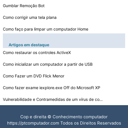
Gumblar Remoção Bot
Como corrigir uma tela plana
Como faço para limpar um computador Home
Por que meu Dell Computer Vire mais brilhante quando é…
Artigos em destaque
Como restaurar os controles ActiveX
Como Fazer um LCD de 20 por cento mais brilhante no Win…
Bip Sons e Seus Significados em computadores HP
Como inicializar um computador a partir de USB
Como truncar o último registo Dentro AIX
Como Fazer um DVD Flick Menor
Como excluir WinHost
Como fazer exame iexplore.exe Off do Microsoft XP
Vulnerabilidade e Contramedidas de um vírus de computa…
Como corrigir Não Alto-falante e no áudio em código …
Cop e direita © Conhecimento computador
Como carregar cartuchos com apenas Primer
https://ptcomputador.com Todos os Direitos Reservados