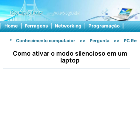
|
Home
|
Ferragens
|
Networking
|
Programação
|
Softw
*
Conhecimento computador
>>
Pergunta
>>
PC Res
Como ativar o modo silencioso em um
laptop