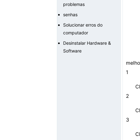
problemas
senhas
Solucionar erros do
computador
Desinstalar Hardware &
Software
melho
1
Cl
2
C
3
C