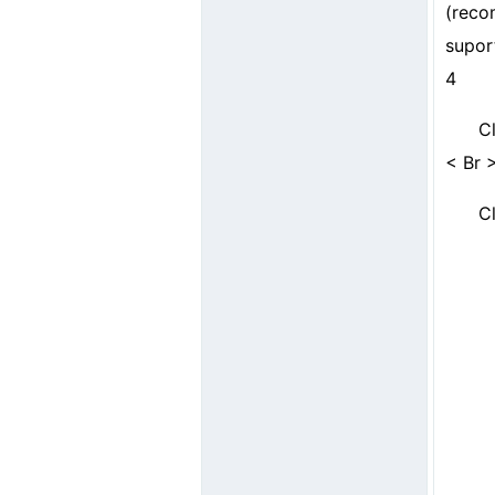
(reco
supor
4
Cl
< Br 
C