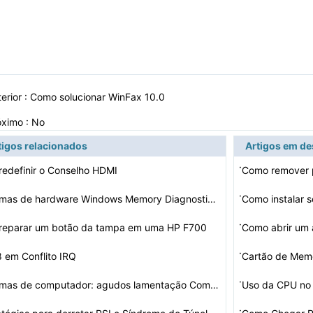
erior :
Como solucionar WinFax 10.0
óximo : No
tigos relacionados
Artigos em d
·
edefinir o Conselho HDMI
Como remover 
·
Problemas de hardware Windows Memory Diagnostic Tool
Como instalar 
·
reparar um botão da tampa em uma HP F700
Como abrir um 
·
8 em Conflito IRQ
·
Problemas de computador: agudos lamentação Com estalo…
Uso da CPU no 
·