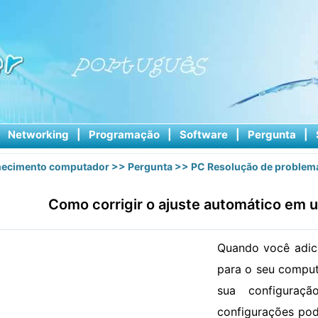
|
Networking
|
Programação
|
Software
|
Pergunta
|
ecimento computador
>>
Pergunta
>>
PC Resolução de problem
Como corrigir o ajuste automático em
Quando você adic
para o seu comput
sua configuraç
configurações pod