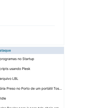
estaque
programas no Startup
scripts usando Plesk
arquivo LBL
Cartão de Memória Preso no Porto de um portátil Tosh…
Idle