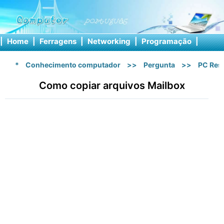
|
Home
|
Ferragens
|
Networking
|
Programação
|
Softw
*
Conhecimento computador
>>
Pergunta
>>
PC Res
Como copiar arquivos Mailbox