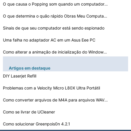
O que causa o Popping som quando um computador é ligad…
O que determina o quão rápido Obras Meu Computador
Sinais de que seu computador está sendo espionado
Uma falha no adaptador AC em um Asus Eee PC
Como alterar a animação de inicialização do Windows…
Truque de Descarga de Alimentação
Artigos em destaque
O que é TDL3 Alias ​​Alureon
DIY Laserjet Refill
Problemas com a Velocity Micro L80X Ultra Portátil
O que você faz se você esqueceu a combinação de seu…
Como recuperar a lixeira em um computador
Como converter arquivos de M4A para arquivos WAV em um …
Sinais de um processador queimado
Como se livrar de UCleaner
Como solucionar Greenpois0n 4.2.1