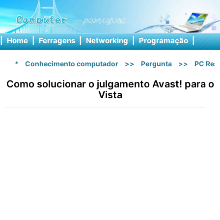
|
Home
|
Ferragens
|
Networking
|
Programação
|
Softw
*
Conhecimento computador
>>
Pergunta
>>
PC Res
Como solucionar o julgamento Avast! para o
Vista