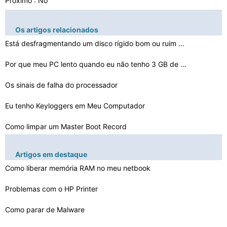
Próximo : No
Os artigos relacionados
Está desfragmentando um disco rígido bom ou ruim para…
Por que meu PC lento quando eu não tenho 3 GB de RAM
Os sinais de falha do processador
Eu tenho Keyloggers em Meu Computador
Como limpar um Master Boot Record
Técnicas de Condução de Refrigeração para PCB
Artigos em destaque
Como se livrar de Wellaction.com
Como liberar memória RAM no meu netbook
Como atualizar o Rails 2.3.5
Problemas com o HP Printer
O que é uma solução para computadores
Como parar de Malware