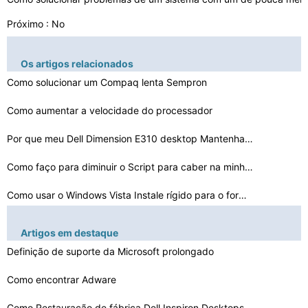
Próximo : No
Os artigos relacionados
Como solucionar um Compaq lenta Sempron
Como aumentar a velocidade do processador
Por que meu Dell Dimension E310 desktop Mantenha travan…
Como faço para diminuir o Script para caber na minha t…
Como usar o Windows Vista Instale rígido para o format…
Como se livrar de Greatfeedmill.com
Artigos em destaque
Definição de suporte da Microsoft prolongado
Como fazer Recuperação destrutiva em um eMachines EL1…
Posso colocar fotos em discos e transferi-
Como encontrar Adware
los para o me…
Como Restauração de fábrica Dell Inspiron Desktops
Não consigo instalar o Visio 2007 Professional no Wind…