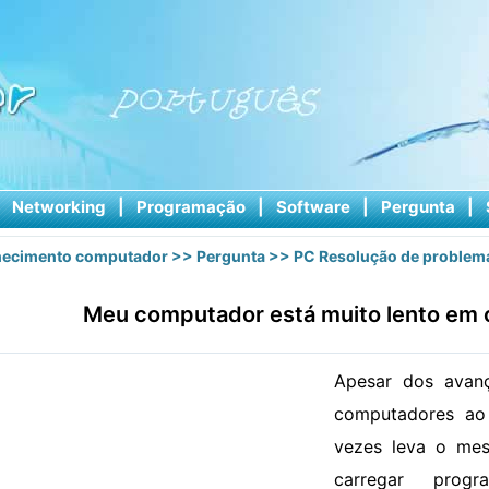
|
Networking
|
Programação
|
Software
|
Pergunta
|
ecimento computador
>>
Pergunta
>>
PC Resolução de problem
Meu computador está muito lento em 
Apesar dos avanç
computadores ao
vezes leva o me
carregar prog