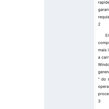
rapid
garan
requi
2
E
compu
mais 
a car
Wind
geren
" do 
opera
proce
3