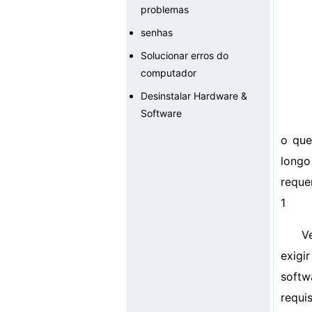
problemas
senhas
Solucionar erros do
computador
Desinstalar Hardware &
Software
o que
longo
reque
1
V
exigi
softw
requi