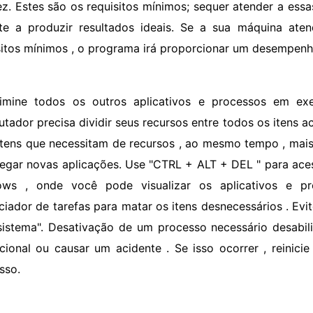
ez. Estes são os requisitos mínimos; sequer atender a ess
te a produzir resultados ideais. Se a sua máquina ate
sitos mínimos , o programa irá proporcionar um desempenh
limine todos os outros aplicativos e processos em e
tador precisa dividir seus recursos entre todos os itens
itens que necessitam de recursos , ao mesmo tempo , ma
regar novas aplicações. Use "CTRL + ALT + DEL " para ace
ows , onde você pode visualizar os aplicativos e 
ciador de tarefas para matar os itens desnecessários . Ev
sistema". Desativação de um processo necessário desabili
cional ou causar um acidente . Se isso ocorrer , reinici
sso.