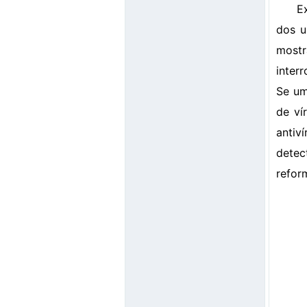
E
dos u
most
inter
Se um
de ví
antiv
detec
refor