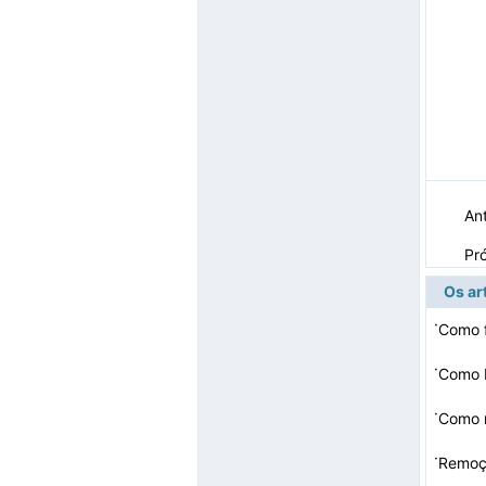
Ant
Pr
Os ar
·
Como f
·
Como D
·
·
Remoç