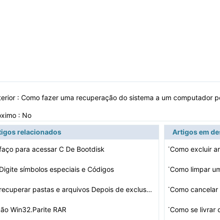
erior :
Como fazer uma recuperação do sistema a um computador po
óximo : No
tigos relacionados
Artigos em d
·
aço para acessar C De Bootdisk
Como excluir ar
·
igite símbolos especiais e Códigos
Como limpar u
·
Como recuperar pastas e arquivos Depois de exclusão da…
Como cancelar 
·
ão Win32.Parite RAR
Como se livrar