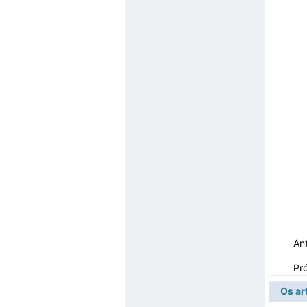
Ant
Pr
Os ar