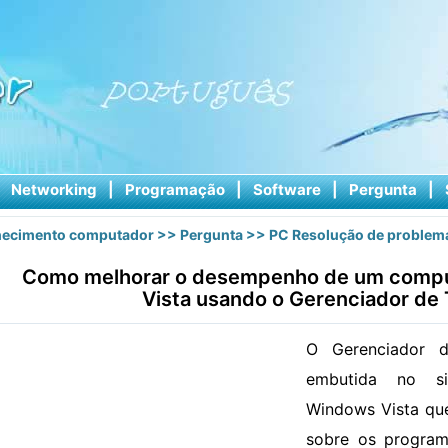
|
Networking
|
Programação
|
Software
|
Pergunta
|
ecimento computador
>>
Pergunta
>>
PC Resolução de problem
Como melhorar o desempenho de um compu
Vista usando o Gerenciador de 
O Gerenciador 
embutida no si
Windows Vista que
sobre os progra