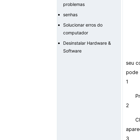
problemas
senhas
Solucionar erros do
computador
Desinstalar Hardware &
Software
seu c
pode 
1
Pr
2
C
apare
3