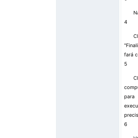
Na
4
C
"Fina
fará 
5
C
compu
para 
execu
preci
6