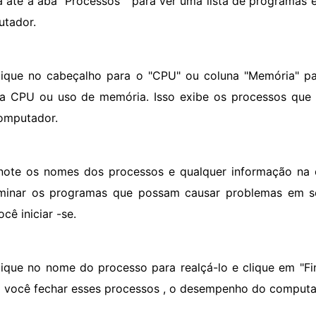
á até a aba "Processos " para ver uma lista de programas
tador.
lique no cabeçalho para o "CPU" ou coluna "Memória" pa
a CPU ou uso de memória. Isso exibe os processos que
omputador.
note os nomes dos processos e qualquer informação na co
minar os programas que possam causar problemas em 
cê iniciar -se.
lique no nome do processo para realçá-lo e clique em "Fin
você fechar esses processos , o desempenho do computad