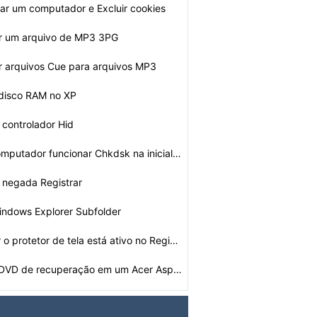
zar um computador e Excluir cookies
r um arquivo de MP3 3PG
 arquivos Cue para arquivos MP3
 disco RAM no XP
controlador Hid
Por que meu computador funcionar Chkdsk na inicializaç…
o negada Registrar
indows Explorer Subfolder
Como desativar o protetor de tela está ativo no Regist…
Como criar um DVD de recuperação em um Acer Aspire 69…