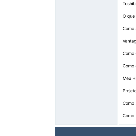
·
Toshib
·
O que 
·
Como s
·
Vantag
·
Como 
·
·
Meu Hu
·
Projet
·
Como s
·
Como r