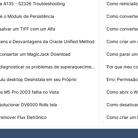
·
a A135 - S2326 Troubleshooting
Como reiniciali
·
é o Módulo de Persistência
Como converte
·
alvar um TIFF com um Alfa
Como converter
·
ens e Desvantagens da Oracle Unified Method
Como criar um
·
consertar um MagicJack Download
Como parar um 
·
Como diagnosticar os problemas de superaquecimento Comp…
·
lu desktop Desinstala em seu Próprio
Erro: Permissã
·
os MS Pro 2003 falha no Vista
Como abrir o W
·
olucionar DV6000 Rolls tela
·
emover Flux Eletrônico