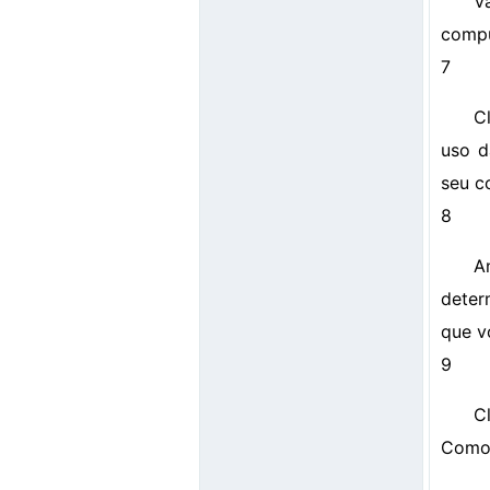
V
compu
7
C
uso d
seu c
8
A
deter
que vo
9
C
Como 