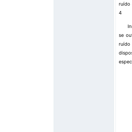
ruído 
4
I
se ou
ruído
dispo
espec