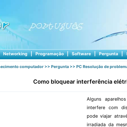
|
Networking
|
Programação
|
Software
|
Pergunta
|
ecimento computador
>>
Pergunta
>>
PC Resolução de problem
Como bloquear interferência elétr
Alguns aparelhos
interfere com dis
pode viajar atrav
irradiada da me