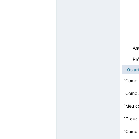
Ant
Pr
Os ar
·
Como 
·
Como 
·
Meu co
·
O que 
·
Como r