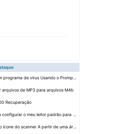
estaque
Como excluir um programa de vírus Usando o Prompt de C…
r arquivos de MP3 para arquivos M4b
1100 Recuperação
Como faço para configurar o meu leitor padrão para Ad…
Como remover o ícone do scanner A partir de uma área …