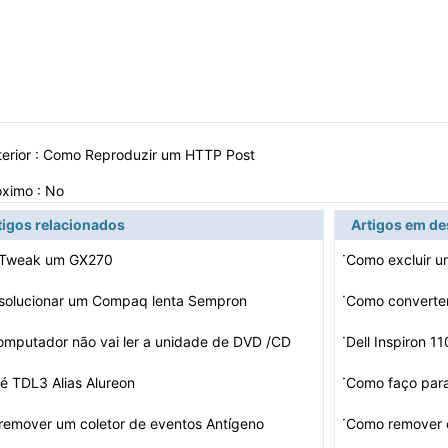
erior :
Como Reproduzir um HTTP Post
óximo : No
tigos relacionados
Artigos em d
·
Tweak um GX270
·
solucionar um Compaq lenta Sempron
Como converte
·
mputador não vai ler a unidade de DVD /CD
Dell Inspiron 
·
é TDL3 Alias ​​Alureon
·
emover um coletor de eventos Antígeno