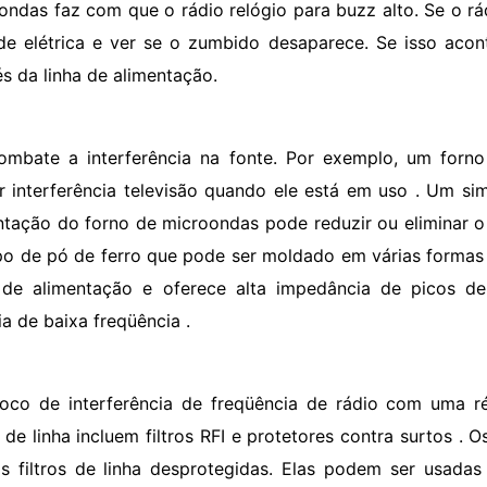
ondas faz com que o rádio relógio para buzz alto. Se o rá
de elétrica e ver se o zumbido desaparece. Se isso acont
és da linha de alimentação.
ombate a interferência na fonte. Por exemplo, um forn
r interferência televisão quando ele está em uso . Um sim
ntação do forno de microondas pode reduzir ou eliminar o ruí
po de pó de ferro que pode ser moldado em várias formas .
de alimentação e oferece alta impedância de picos d
ia de baixa freqüência .
loco de interferência de freqüência de rádio com uma ré
s de linha incluem filtros RFI e protetores contra surtos .
s filtros de linha desprotegidas. Elas podem ser usada