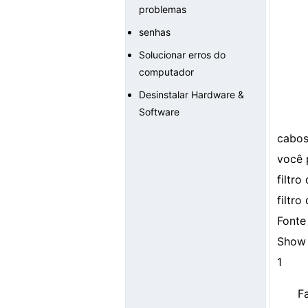
problemas
senhas
Solucionar erros do
computador
Desinstalar Hardware &
Software
cabos
você 
filtro
filtro
Fonte
Show 
1
F