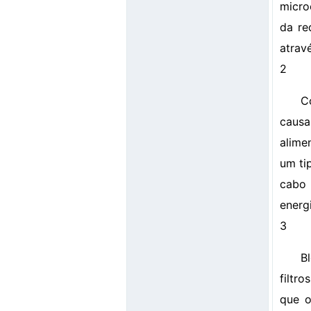
micro
da re
atrav
2
C
causa
alime
um ti
cabo 
energ
3
B
filtro
que o