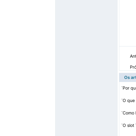
Ant
Pr
Os ar
·
·
O que 
·
·
O slot