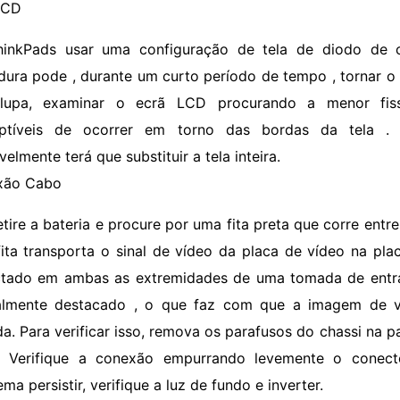
LCD
hinkPads usar uma configuração de tela de diodo de c
dura pode , durante um curto período de tempo , tornar o
lupa, examinar o ecrã LCD procurando a menor fiss
eptíveis de ocorrer em torno das bordas da tela .
elmente terá que substituir a tela inteira.
xão Cabo
etire a bateria e procure por uma fita preta que corre entr
fita transporta o sinal de vídeo da placa de vídeo na pl
tado em ambas as extremidades de uma tomada de entra
almente destacado , o que faz com que a imagem de v
a. Para verificar isso, remova os parafusos do chassi na pa
. Verifique a conexão empurrando levemente o conec
ma persistir, verifique a luz de fundo e inverter.