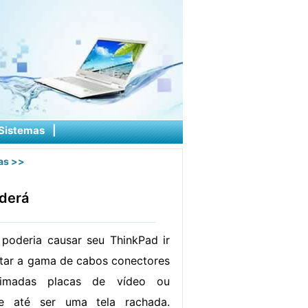
Sistemas
|
as
>>
nderá
 poderia causar seu ThinkPad ir
utar a gama de cabos conectores
eimadas placas de vídeo ou
de até ser uma tela rachada.