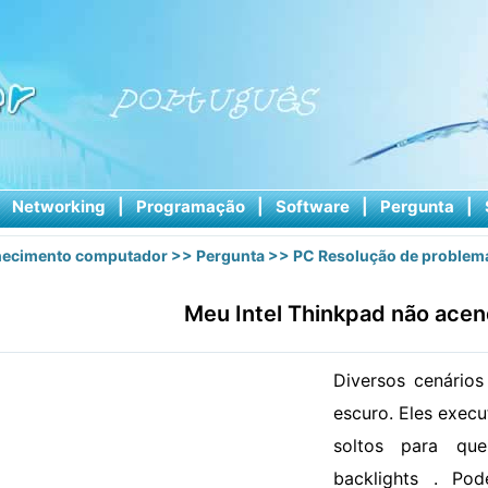
|
Networking
|
Programação
|
Software
|
Pergunta
|
ecimento computador
>>
Pergunta
>>
PC Resolução de problem
Meu Intel Thinkpad não ace
Diversos cenários
escuro. Eles exec
soltos para qu
backlights . Po