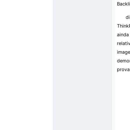
Backli
d
Think
ainda
relat
image
demo
prova