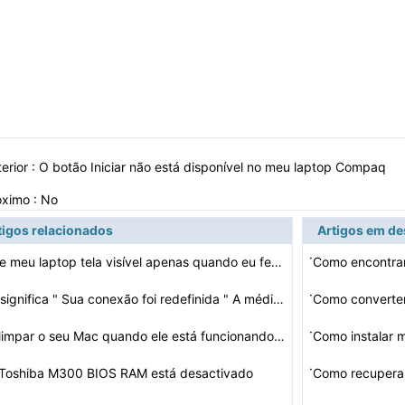
erior :
O botão Iniciar não está disponível no meu laptop Compaq
óximo : No
tigos relacionados
Artigos em d
·
Por que meu laptop tela visível apenas quando eu fecha…
·
significa " Sua conexão foi redefinida " A médi…
Como converte
·
Como limpar o seu Mac quando ele está funcionando irre…
Como instalar
·
 Toshiba M300 BIOS RAM está desactivado