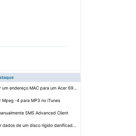
estaque
Como encontrar um endereço MAC para um Acer 6930
r Mpeg -4 para MP3 no iTunes
 manualmente SMS Advanced Client
Como recuperar dados de um disco rígido danificado por…