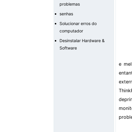
problemas
senhas
Solucionar erros do
computador
Desinstalar Hardware &
Software
e mel
entan
exter
Think
depri
monit
probl