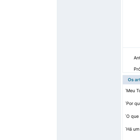
Ant
Pr
Os ar
·
Meu To
·
·
O que 
·
Há um