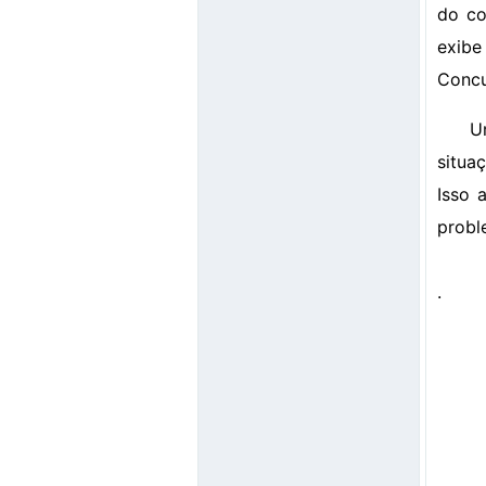
do co
exibe
Concu
U
situa
Isso 
probl
.