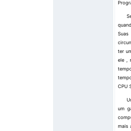
Progr
S
quand
Suas
circu
ter u
ele ,
tempo
tempo
CPU S
U
um g
compu
mais 