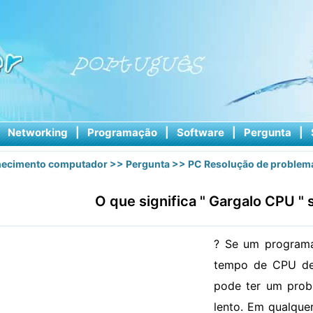
|
Networking
|
Programação
|
Software
|
Pergunta
|
ecimento computador
>>
Pergunta
>>
PC Resolução de problem
O que significa " Gargalo CPU " s
? Se um programa
tempo de CPU de
pode ter um prob
lento. Em qualque