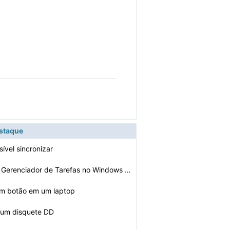
estaque
ível sincronizar
Como corrigir o Gerenciador de Tarefas no Windows Vista…
um botão em um laptop
 um disquete DD