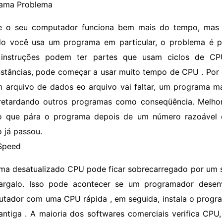
ama Problema
e o seu computador funciona bem mais do tempo, mas 
o você usa um programa em particular, o problema é 
 instruções podem ter partes que usam ciclos de CP
nstâncias, pode começar a usar muito tempo de CPU . Por
m arquivo de dados eo arquivo vai faltar, um programa ma
 retardando outros programas como conseqüência. Melh
 que pára o programa depois de um número razoável d
 já passou.
peed ​​
ma desatualizado CPU pode ficar sobrecarregado por um s
argalo. Isso pode acontecer se um programador dese
tador com uma CPU rápida , em seguida, instala o progr
antiga . A maioria dos softwares comerciais verifica CPU