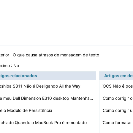
erior :
O que causa atrasos de mensagem de texto
óximo : No
tigos relacionados
Artigos em d
·
shiba S811 Não é Desligando All the Way
OCS Não é poss
·
Por que meu Dell Dimension E310 desktop Mantenha travan…
·
é o Módulo de Persistência
Como corrigir 
·
 chiado Quando o MacBook Pro é remontado
Como formatar