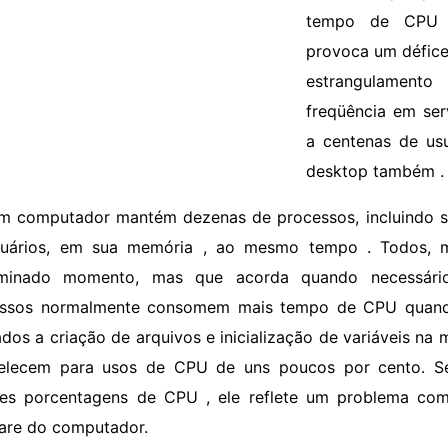
tempo de CPU u
provoca um défice
estrangulament
freqüência em se
a centenas de us
desktop também 
m computador mantém dezenas de processos, incluindo s
uários, em sua memória , ao mesmo tempo . Todos, m
rminado momento, mas que acorda quando necessário
ssos normalmente consomem mais tempo de CPU quando
dos a criação de arquivos e inicialização de variáveis ​​na 
elecem para usos de CPU de uns poucos por cento. S
es porcentagens de CPU , ele reflete um problema co
are do computador.