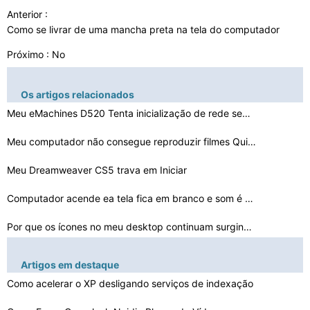
Anterior :
Como se livrar de uma mancha preta na tela do computador
Próximo : No
Os artigos relacionados
Meu eMachines D520 Tenta inicialização de rede sem mo…
Meu computador não consegue reproduzir filmes QuickTim…
Meu Dreamweaver CS5 trava em Iniciar
Computador acende ea tela fica em branco e som é corta…
Por que os ícones no meu desktop continuam surgindo Co…
Como se livrar do Just-in -
Artigos em destaque
Time Debugger em uma nova in…
Fan Compaq sintomas de insuficiência
Como acelerar o XP desligando serviços de indexação