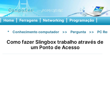
|
Home
|
Ferragens
|
Networking
|
Programação
|
Softw
*
Conhecimento computador
>>
Pergunta
>>
PC Res
Como fazer Slingbox trabalho através de
um Ponto de Acesso